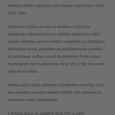
odvádza ďalším subjektom (distribučné spoločnosti, SEPS,
OKTE, štát).
Základnou zložkou je cena za dodávku, v ktorej je
obsiahnutý nákup elektriny a náklady dodávateľa (SSE).
Zvyšok výslednej ceny sa skladá z poplatkov za distribúciu,
distribučné straty, poplatkov za prevádzkovanie systému,
za systémové služby a odvod do jadrového fondu a daní.
Prijímateľom týchto poplatkov nie je SSE a SSE ani nemá
vplyv na ich výšku.
Všetky ceny a výšky poplatkov štandardne schvaľuje Úrad
pre reguláciu sieťových odvetví (ÚRSO). Ten schvaľuje aj
primeranú maržu dodávateľov.
V prípade plynu sa výsledná cena tvorí o niečo