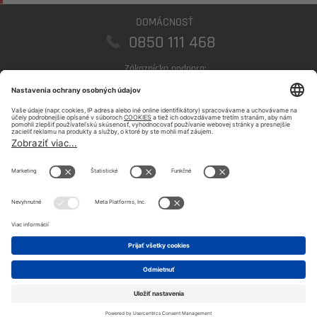
DOMÁCNOSŤ
0850 111 468
Zákaznícka podpora:
domacnosti@sse.sk
PODNIKATELIA
0850 123 555
Zákaznícka podpora:
podnikatelia@sse.sk
©
SSE a.s 2026 |
Mapa stránky
Sledujte nás na sociálnych sieťach: