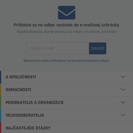
Prihláste sa na odber noviniek do e-mailovej schránky
Najaktuálnejšie dianie priamo vo vašej e-mailovej schránke
Zadajte
Odoslať
email
Odoslaním e-mailu súhlasíte so
spracúvaním osobných údajov
.
O SPOLOČNOSTI
DOMÁCNOSTI
PODNIKATELIA A ORGANIZÁCIE
VEĽKOODBERATELIA
NAJČASTEJŠIE OTÁZKY