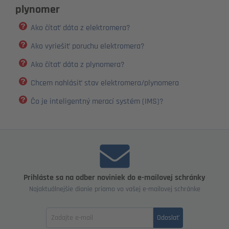
plynomer
Ako čítať dáta z elektromera?
Ako vyriešiť poruchu elektromera?
Ako čítať dáta z plynomera?
Chcem nahlásiť stav elektromera/plynomera
Čo je inteligentný merací systém (IMS)?
Prihláste sa na odber noviniek do e-mailovej schránky
Najaktuálnejšie dianie priamo vo vašej e-mailovej schránke
Zadajte
Odoslať
email