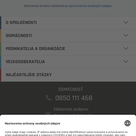
Odoslaním e-mailu súhlasíte so
spracúvaním osobných údajov
.
O SPOLOČNOSTI
DOMÁCNOSTI
PODNIKATELIA A ORGANIZÁCIE
VEĽKOODBERATELIA
NAJČASTEJŠIE OTÁZKY
DOMÁCNOSŤ
0850 111 468
Zákaznícka podpora:
domacnosti@sse.sk
PODNIKATELIA