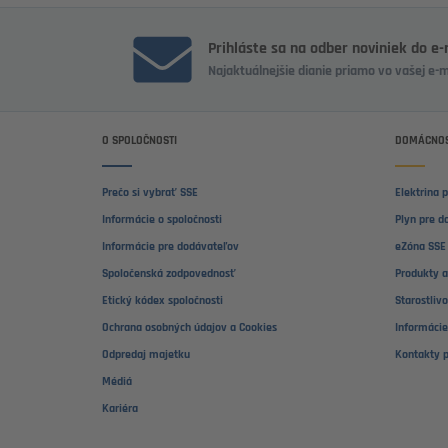
Prihláste sa na odber noviniek do e
Najaktuálnejšie dianie priamo vo vašej e-
O SPOLOČNOSTI
DOMÁCNOS
Prečo si vybrať SSE
Elektrina 
Informácie o spoločnosti
Plyn pre d
Informácie pre dodávateľov
eZóna SSE 
Spoločenská zodpovednosť
Produkty a
Etický kódex spoločnosti
Starostliv
Ochrana osobných údajov a Cookies
Informácie
Odpredaj majetku
Kontakty 
Médiá
Kariéra