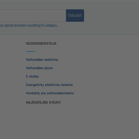
Odoslať
 so
spracúvaním osobných údajov
.
VEĽKOODBERATELIA
Veľkoodber elektriny
Veľkoodber plynu
E-služby
Energeticky efektívne riešenia
Kontakty pre veľkoodberateľov
NAJČASTEJŠIE OTÁZKY