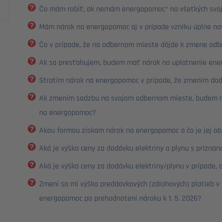
Čo mám robiť, ak nemám energopomoc* na všetkých svoj
Mám nárok na energopomoc aj v prípade vzniku úplne n
Čo v prípade, že na odbernom mieste dôjde k zmene odb
Ak sa presťahujem, budem mať nárok na uplatnenie ene
Stratím nárok na energopomoc v prípade, že zmením dod
Ak zmením sadzbu na svojom odbernom mieste, budem ma
na energopomoc?
Akou formou získam nárok na energopomoc a čo je jej 
Aká je výška ceny za dodávku elektriny a plynu s prizn
Aká je výška ceny za dodávku elektriny/plynu v prípad
Zmení sa mi výška preddavkových (zálohových) platieb 
energopomoc po prehodnotení nároku k 1. 5. 2026?