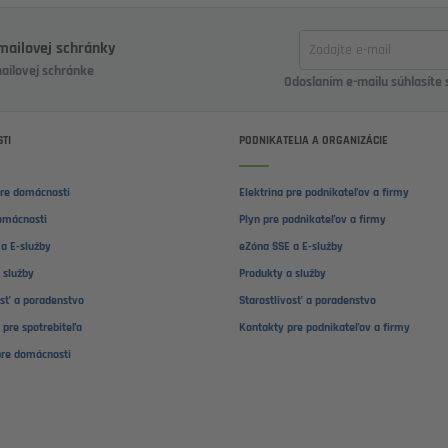
Zadajte
-mailovej schránky
email
mailovej schránke
Odoslaním e-mailu súhlasíte
TI
PODNIKATELIA A ORGANIZÁCIE
pre domácnosti
Elektrina pre podnikateľov a firmy
omácnosti
Plyn pre podnikateľov a firmy
a E-služby
eZóna SSE a E-služby
 služby
Produkty a služby
osť a poradenstvo
Starostlivosť a poradenstvo
 pre spotrebiteľa
Kontakty pre podnikateľov a firmy
pre domácnosti