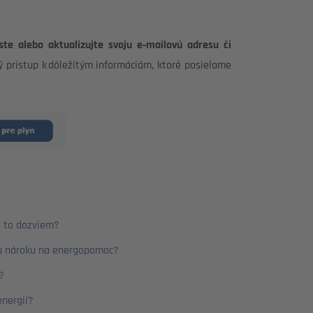
te alebo aktualizujte svoju e‑mailovú adresu či
ý prístup k dôležitým informáciám, ktoré posielame
a to dozviem?
u nároku na energopomoc?
?
nergií?