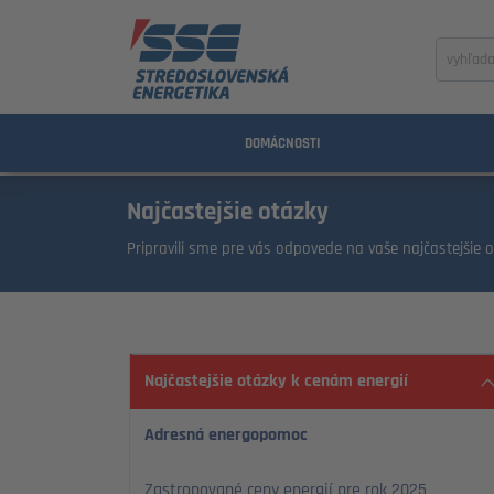
Zadajte
výraz
na
vyhľada
DOMÁCNOSTI
Najčastejšie otázky
Pripravili sme pre vás odpovede na vaše najčastejšie o
Najčastejšie otázky k cenám energií
Adresná energopomoc
Zastropované ceny energií pre rok 2025