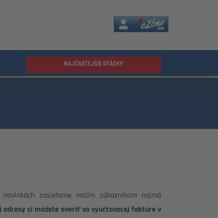
eZóna
NAJČASTEJŠIE OTÁZKY
ch novinkách zasielame našim zákazníkom najmä
 adresy si môžete overiť vo vyúčtovacej faktúre v