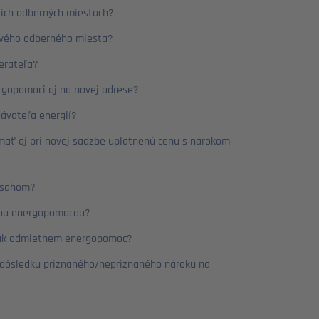
ich odberných miestach?
ového odberného miesta?
erateľa?
rgopomoci aj na novej adrese?
ávateľa energií?
ť aj pri novej sadzbe uplatnenú cenu s nárokom
obsahom?
anou energopomocou?
e, ak odmietnem energopomoc?
v dôsledku priznaného/nepriznaného nároku na