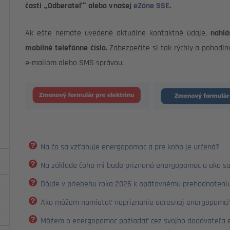
časti „Odberateľ“ alebo v našej
eZóne SSE
.
Ak ešte nemáte uvedené aktuálne kontaktné údaje,
nahlás
mobilné telefónne číslo.
Zabezpečíte si tak rýchly a pohodln
e‑mailom alebo SMS správou.
Na čo sa vzťahuje energopomoc a pre koho je určená?
Na základe čoho mi bude priznaná energopomoc a ako s
Dôjde v priebehu roka 2026 k opätovnému prehodnoteni
Ako môžem namietať nepriznanie adresnej energopomci
Môžem o energopomoc požiadať cez svojho dodávateľa e