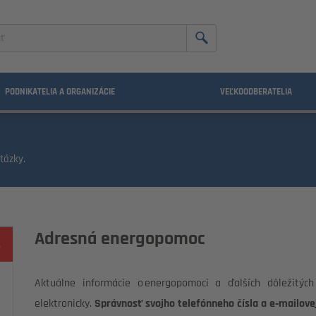
nie
PODNIKATELIA A ORGANIZÁCIE
VEĽKOODBERATELIA
tázky.
Adresná energopomoc
Aktuálne informácie o energopomoci a ďalších dôležitý
elektronicky.
Správnosť svojho telefónneho čísla a e‑mailovej