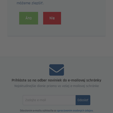
môžeme zlepšiť.
Áno
Nie
Prihláste sa na odber noviniek do e-mailovej schránky
Najaktuálnejšie dianie priamo vo vašej e-mailovej schránke
Zadajte
Odoslať
email
Odoslaním e-mailu súhlasíte so
spracúvaním osobných údajov
.