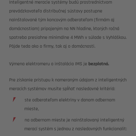
Inteligentné meracie systémy budú prostredníctvom
prevádzkovateľa distribučnej sústavy postupne
nainštalované tým koncovým odberateľom (firmám aj
domácnostiam) pripojeným na NN hladine, ktorých ročná
spotreba presiahne minimálne 4 MWh v súlade s Vyhláškou.
Pôjde teda ako o firmy, tak aj o domácnosti.
Výmena elektromeru a inštalácia IMS je
bezplatná.
Pre získanie prístupu k nameraným údajom z inteligentných
meracích systémov musíte spĺňať nasledovné kritériá:
ste odberateľom elektriny v danom odbernom
mieste,
na odbernom mieste je nainštalovaný inteligentný
merací systém s jednou z nasledovných funkcionalít: