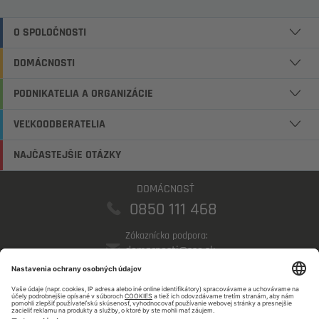
O SPOLOČNOSTI
DOMÁCNOSTI
PODNIKATELIA A ORGANIZÁCIE
VEĽKOODBERATELIA
NAJČASTEJŠIE OTÁZKY
DOMÁCNOSŤ
0850 111 468
Zákaznícka podpora:
domacnosti@sse.sk
PODNIKATELIA
0850 123 555