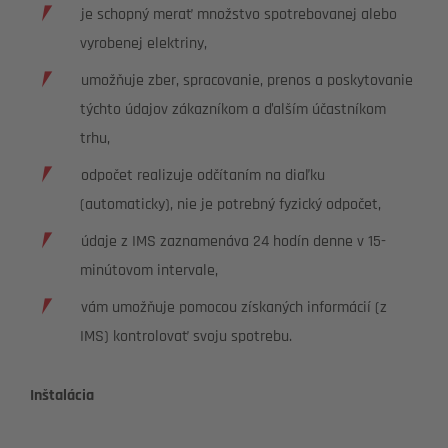
je schopný merať množstvo spotrebovanej alebo
vyrobenej elektriny,
umožňuje zber, spracovanie, prenos a poskytovanie
týchto údajov zákazníkom a ďalším účastníkom
trhu,
odpočet realizuje odčítaním na diaľku
(automaticky), nie je potrebný fyzický odpočet,
údaje z IMS zaznamenáva 24 hodín denne v 15-
minútovom intervale,
vám umožňuje pomocou získaných informácií (z
IMS) kontrolovať svoju spotrebu.
Inštalácia