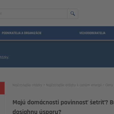
nie
PODNIKATELIA A ORGANIZÁCIE
VEĽKOODBERATELIA
tázky.
Najčastejšie otázky
Najčastejšie otázky k cenám energií
Ceny 
Majú domácnosti povinnosť šetriť? B
dosiahnu úsporu?