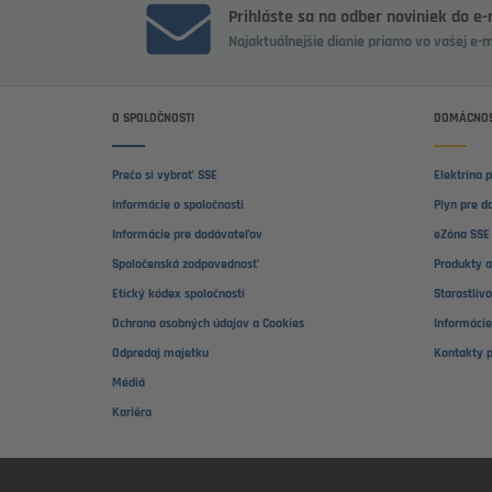
Prihláste sa na odber noviniek do e
Najaktuálnejšie dianie priamo vo vašej e-
O SPOLOČNOSTI
DOMÁCNOS
Prečo si vybrať SSE
Elektrina 
Informácie o spoločnosti
Plyn pre d
Informácie pre dodávateľov
eZóna SSE 
Spoločenská zodpovednosť
Produkty a
Etický kódex spoločnosti
Starostliv
Ochrana osobných údajov a Cookies
Informácie
Odpredaj majetku
Kontakty 
Médiá
Kariéra