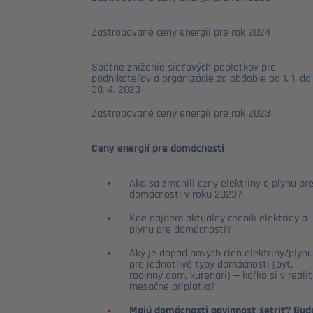
Zastropované ceny energií pre rok 2024
Spätné zníženie sieťových poplatkov pre
podnikateľov a organizácie za obdobie od 1. 1. do
30. 4. 2023
Zastropované ceny energií pre rok 2023
Ceny energií pre domácnosti
Ako sa zmenili ceny elektriny a plynu pr
domácnosti v roku 2023?
Kde nájdem aktuálny cenník elektriny a
plynu pre domácnosti?
Aký je dopad nových cien elektriny/plynu
pre jednotlivé typy domácnosti (byt,
rodinný dom, kúrenári) – koľko si v reali
mesačne priplatia?
Majú domácnosti povinnosť šetriť? Bud