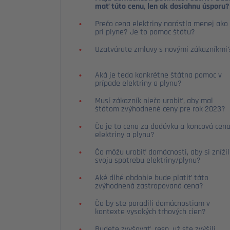
mať túto cenu, len ak dosiahnu úsporu?
Prečo cena elektriny narástla menej ako
pri plyne? Je to pomoc štátu?
Uzatvárate zmluvy s novými zákazníkmi
Aká je teda konkrétne štátna pomoc v
prípade elektriny a plynu?
Musí zákazník niečo urobiť, aby mal
štátom zvýhodnené ceny pre rok 2023?
Čo je to cena za dodávku a koncová cen
elektriny a plynu?
Čo môžu urobiť domácnosti, aby si znížil
svoju spotrebu elektriny/plynu?
Aké dlhé obdobie bude platiť táto
zvýhodnená zastropovaná cena?
Čo by ste poradili domácnostiam v
kontexte vysokých trhových cien?
Budete zvyšovať, resp. už ste zvýšili