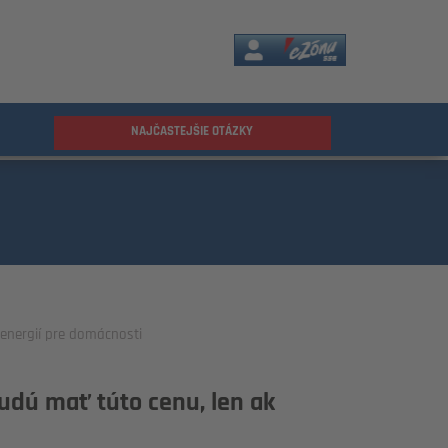
eZóna
NAJČASTEJŠIE OTÁZKY
energií pre domácnosti
udú mať túto cenu, len ak