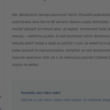
Nie, domácnosti nemajú povinnosť šetriť. Pôvodná podmienka
zvýhodnenú cenu len na 85 percent objemu svojej doterajšej s
musieť dokúpiť za trhové ceny, už neplatí. Domácnosť teda 
energiu – elektrinu aj plyn. Aj keď povinnosť šetriť domácno
nebudú platiť večne a nedá sa počítať s tým, že elektrina a pl
treba správať čo najrozumnejšie, zamýšľať sa nad dosahovan
úsporné opatrenia. SSE vie s ich realizáciou pomôcť (Zelená
e
úspory na webe).
Pomohla vám táto rada?
te
Vážime si váš názor, dajte nám vedieť, čo môžeme zlepš
ú