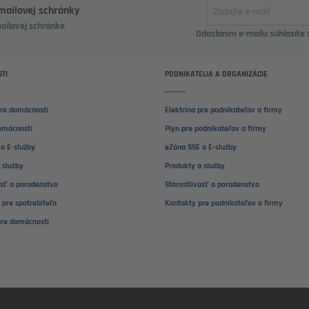
Zadajte
-mailovej schránky
email
mailovej schránke
Odoslaním e-mailu súhlasíte
TI
PODNIKATELIA A ORGANIZÁCIE
pre domácnosti
Elektrina pre podnikateľov a firmy
omácnosti
Plyn pre podnikateľov a firmy
a E-služby
eZóna SSE a E-služby
 služby
Produkty a služby
osť a poradenstvo
Starostlivosť a poradenstvo
 pre spotrebiteľa
Kontakty pre podnikateľov a firmy
pre domácnosti