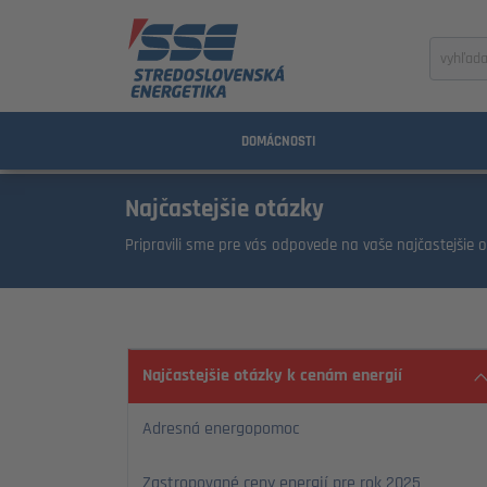
Zadajte
výraz
na
vyhľada
DOMÁCNOSTI
Najčastejšie otázky
Pripravili sme pre vás odpovede na vaše najčastejšie o
Najčastejšie otázky k cenám energií
Adresná energopomoc
Zastropované ceny energií pre rok 2025