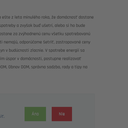
 ešte z leta minulého roka, že domácnosť dostane
potreby a zvyšok buď ušetrí, alebo si ho bude
dostane za zvýhodnenú cenu všetku spotrebovanú
sti nemajú, odporúčame šetriť, zastropované ceny
yn v budúcnosti zlacnie. V spotrebe energií sa
ím úspor v domácnosti, postupne realizovať
 DOM, Obnov DOM, správna sadzba, rady a tipy na
Áno
Nie
iť.