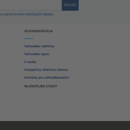
Odoslať
 so
spracúvaním osobných údajov
.
VEĽKOODBERATELIA
Veľkoodber elektriny
Veľkoodber plynu
E-služby
Energeticky efektívne riešenia
Kontakty pre veľkoodberateľov
NAJČASTEJŠIE OTÁZKY