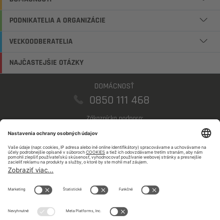
PODNIKATELIA A ORGANIZÁCIE
VEĽKOODBERATELIA
NAJČASTEJŠIE OTÁZKY
DOMÁCNOSŤ
0850 111 468
Zákaznícka podpora:
domacnosti@sse.sk
PODNIKATELIA
0850 123 555
Zákaznícka podpora:
podnikatelia@sse.sk