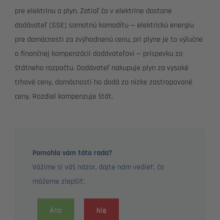
pre elektrinu a plyn. Zatiaľ čo v elektrine dostane
dodávateľ (SSE) samotnú komoditu – elektrickú energiu
pre domácnosti za zvýhodnenú cenu, pri plyne je to výlučne
o finančnej kompenzácii dodávateľovi – príspevku zo
štátneho rozpočtu. Dodávateľ nakupuje plyn za vysoké
trhové ceny, domácnosti ho dodá za nízke zastropované
ceny. Rozdiel kompenzuje štát.
Pomohla vám táto rada?
Vážime si váš názor, dajte nám vedieť, čo
môžeme zlepšiť.
Áno
Nie