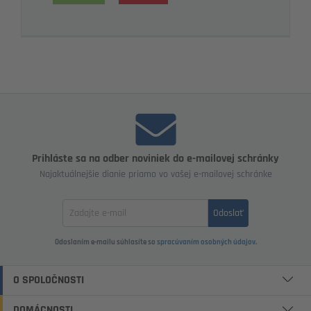
Prihláste sa na odber noviniek do e-mailovej schránky
Najaktuálnejšie dianie priamo vo vašej e-mailovej schránke
Zadajte
Odoslať
email
Odoslaním e-mailu súhlasíte so
spracúvaním osobných údajov
.
O SPOLOČNOSTI
DOMÁCNOSTI