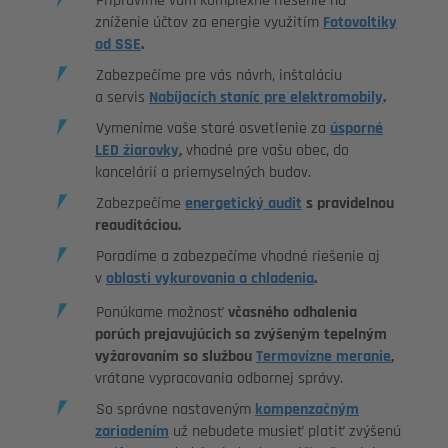
Pripravíme vám komplexné riešenie na
zníženie účtov za energie využitím
Fotovoltiky
od SSE
.
Zabezpečíme pre vás návrh, inštaláciu
a servis
Nabíjacích staníc pre elektromobily
.
Vymeníme vaše staré osvetlenie za
úsporné
LED žiarovky
,
vhodné pre vašu obec, do
kancelárií a priemyselných budov.
Zabezpečíme
energetický audit
s pravidelnou
reauditáciou.
Poradíme a zabezpečíme vhodné riešenie aj
v
oblasti vykurovania a chladenia
.
Ponúkame možnosť
včasného odhalenia
porúch
prejavujúcich sa zvýšeným tepelným
vyžarovaním so službou
Termovízne meranie
,
vrátane vypracovania odbornej správy.
So správne nastaveným
kompenzačným
zariadením
už nebudete musieť platiť zvýšenú