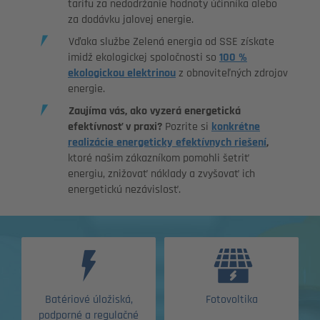
tarifu za nedodržanie hodnoty účinníka alebo
za dodávku jalovej energie.
Vďaka službe Zelená energia od SSE získate
imidž ekologickej spoločnosti so
100 %
ekologickou elektrinou
z obnoviteľných zdrojov
energie.
Zaujíma vás, ako vyzerá energetická
efektívnosť v praxi?
Pozrite si
konkrétne
realizácie energeticky efektívnych riešení
,
ktoré našim zákazníkom pomohli šetriť
energiu, znižovať náklady a zvyšovať ich
energetickú nezávislosť.
Batériové úložiská,
Fotovoltika
podporné a regulačné