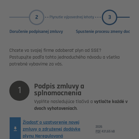
Chcete vo svojej firme odoberať plyn od SSE?
Postupujte podľa tohto jednoduchého návodu a všetko
potrebné vybavíme za vás.
Podpis zmluvy a
1
splnomocnenia
Vyplňte nasledujúce tlačivá a
vytlačte každé v
dvoch vyhotoveniach
.
Žiadosť o uzatvorenie novej
2026
zmluvy o združenej dodávke
PDF
431,65 kB
plynu Neregulovaná