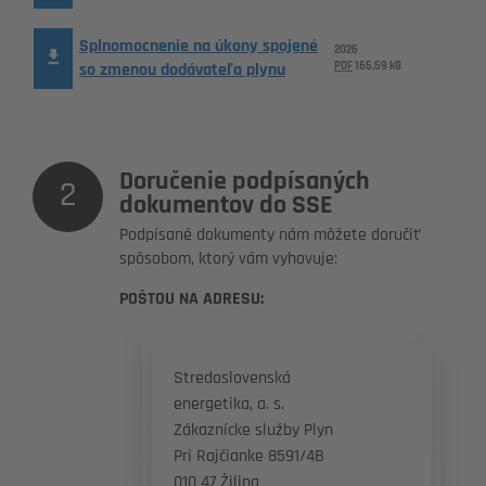
Splnomocnenie na úkony spojené
2026
so zmenou dodávateľa plynu
PDF
165,59 kB
Doručenie podpísaných
2
dokumentov do SSE
Podpísané dokumenty nám môžete doručiť
spôsobom, ktorý vám vyhovuje:
POŠTOU NA ADRESU:
Stredoslovenská
energetika, a. s.
Zákaznícke služby Plyn
Pri Rajčianke 8591/4B
010 47 Žilina