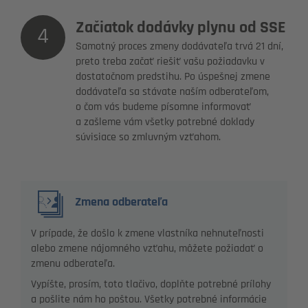
Začiatok dodávky plynu od SSE
4
Samotný proces zmeny dodávateľa trvá 21 dní,
preto treba začať riešiť vašu požiadavku v
dostatočnom predstihu. Po úspešnej zmene
dodávateľa sa stávate naším odberateľom,
o čom vás budeme písomne informovať
a zašleme vám všetky potrebné doklady
súvisiace so zmluvným vzťahom.
Zmena odberateľa
V prípade, že došlo k zmene vlastníka nehnuteľnosti
alebo zmene nájomného vzťahu, môžete požiadať o
zmenu odberateľa.
Vypíšte, prosím, toto tlačivo, doplňte potrebné prílohy
a pošlite nám ho poštou. Všetky potrebné informácie