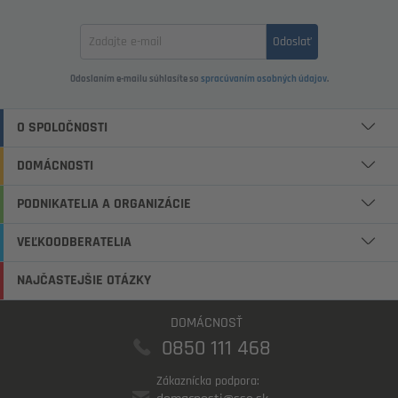
Zadajte
Odoslať
email
Odoslaním e-mailu súhlasíte so
spracúvaním osobných údajov
.
O SPOLOČNOSTI
DOMÁCNOSTI
PODNIKATELIA A ORGANIZÁCIE
VEĽKOODBERATELIA
NAJČASTEJŠIE OTÁZKY
DOMÁCNOSŤ
0850 111 468
Zákaznícka podpora: