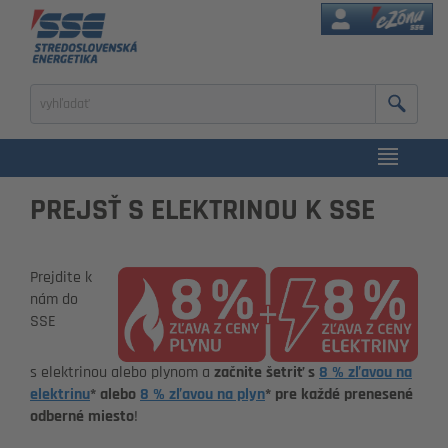
eZóna
Zadajte
výraz
na
vyhľadanie
PREJSŤ S ELEKTRINOU K SSE
Prejdite k
nám do
SSE
s elektrinou alebo plynom a
začnite šetriť s
8 % zľavou na
elektrinu
* alebo
8 % zľavou na plyn
* pre každé prenesené
odberné miesto
!