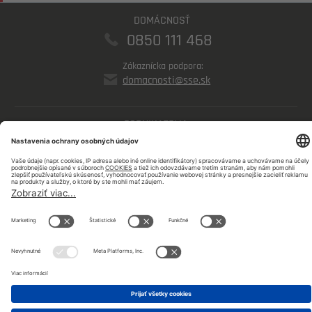
DOMÁCNOSŤ
0850 111 468
Zákaznícka podpora:
domacnosti@sse.sk
PODNIKATELIA
0850 123 555
Zákaznícka podpora:
podnikatelia@sse.sk
©
SSE a.s 2026 |
Mapa stránky
Sledujte nás na sociálnych sieťach: