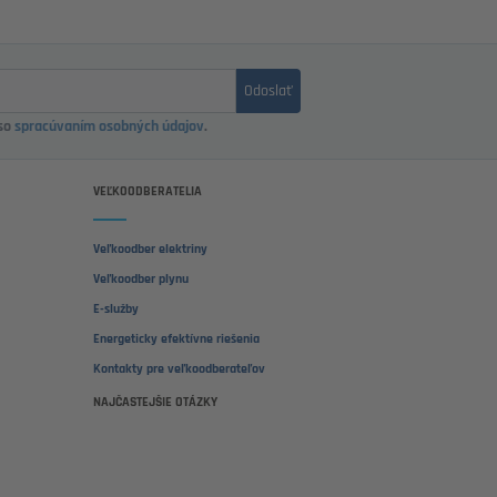
Odoslať
 so
spracúvaním osobných údajov
.
VEĽKOODBERATELIA
Veľkoodber elektriny
Veľkoodber plynu
E-služby
Energeticky efektívne riešenia
Kontakty pre veľkoodberateľov
NAJČASTEJŠIE OTÁZKY