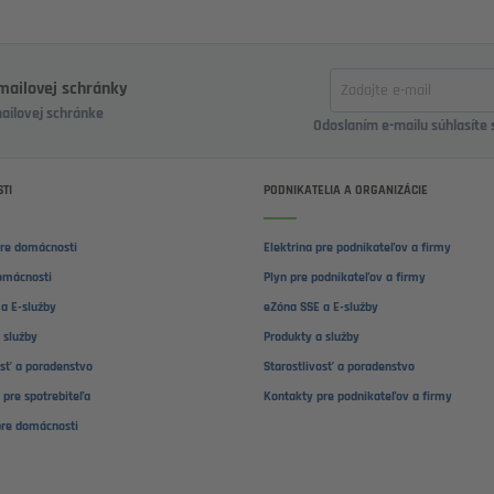
Zadajte
-mailovej schránky
email
mailovej schránke
Odoslaním e-mailu súhlasíte
TI
PODNIKATELIA A ORGANIZÁCIE
pre domácnosti
Elektrina pre podnikateľov a firmy
omácnosti
Plyn pre podnikateľov a firmy
a E-služby
eZóna SSE a E-služby
 služby
Produkty a služby
osť a poradenstvo
Starostlivosť a poradenstvo
 pre spotrebiteľa
Kontakty pre podnikateľov a firmy
pre domácnosti