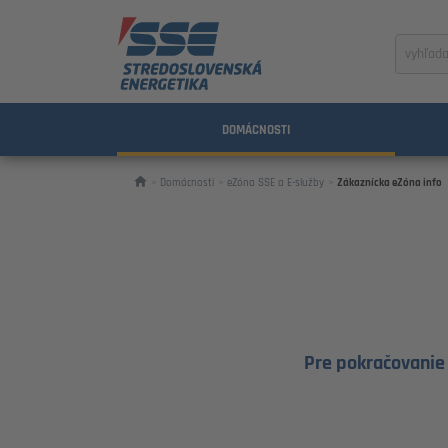
Zadajte
výraz
na
vyhľada
DOMÁCNOSTI
Domácnosti
eZóna SSE a E-služby
Zákaznícka eZóna info
Pre pokračovanie 