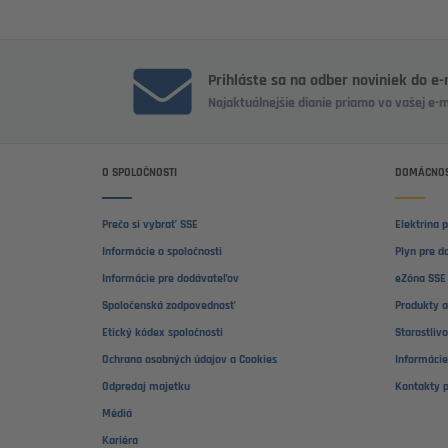
Prihláste sa na odber noviniek do e
Najaktuálnejšie dianie priamo vo vašej e-
O SPOLOČNOSTI
DOMÁCNOS
Prečo si vybrať SSE
Elektrina 
Informácie o spoločnosti
Plyn pre d
Informácie pre dodávateľov
eZóna SSE 
Spoločenská zodpovednosť
Produkty a
Etický kódex spoločnosti
Starostliv
Ochrana osobných údajov a Cookies
Informácie
Odpredaj majetku
Kontakty 
Médiá
Kariéra