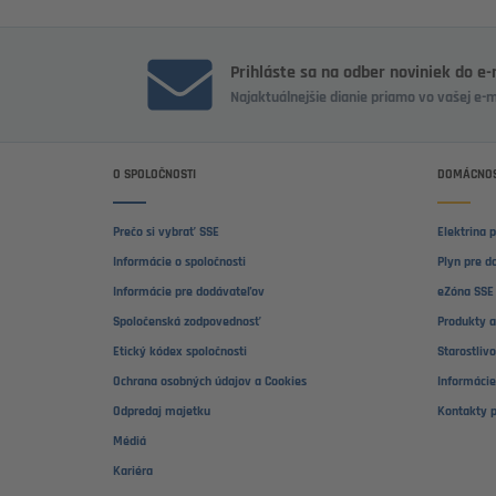
Prihláste sa na odber noviniek do e
Najaktuálnejšie dianie priamo vo vašej e-
O SPOLOČNOSTI
DOMÁCNOS
Prečo si vybrať SSE
Elektrina 
Informácie o spoločnosti
Plyn pre d
Informácie pre dodávateľov
eZóna SSE 
Spoločenská zodpovednosť
Produkty a
Etický kódex spoločnosti
Starostliv
Ochrana osobných údajov a Cookies
Informácie
Odpredaj majetku
Kontakty 
Médiá
Kariéra