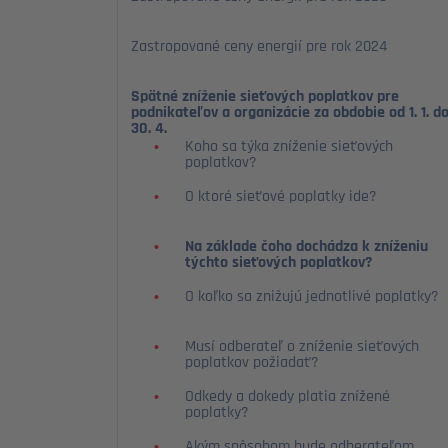
Zastropované ceny energií pre rok 2024
Spätné zníženie sieťových poplatkov pre
podnikateľov a organizácie za obdobie od 1. 1. d
30. 4. 2023
Koho sa týka zníženie sieťových
poplatkov?
O ktoré sieťové poplatky ide?
Na základe čoho dochádza k zníženiu
týchto sieťových poplatkov?
O koľko sa znižujú jednotlivé poplatky?
Musí odberateľ o zníženie sieťových
poplatkov požiadať?
Odkedy a dokedy platia znížené
poplatky?
Akým spôsobom bude odberateľom