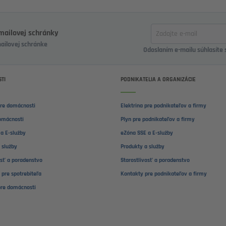
Zadajte
-mailovej schránky
email
mailovej schránke
Odoslaním e-mailu súhlasíte
TI
PODNIKATELIA A ORGANIZÁCIE
pre domácnosti
Elektrina pre podnikateľov a firmy
omácnosti
Plyn pre podnikateľov a firmy
a E-služby
eZóna SSE a E-služby
 služby
Produkty a služby
osť a poradenstvo
Starostlivosť a poradenstvo
 pre spotrebiteľa
Kontakty pre podnikateľov a firmy
pre domácnosti