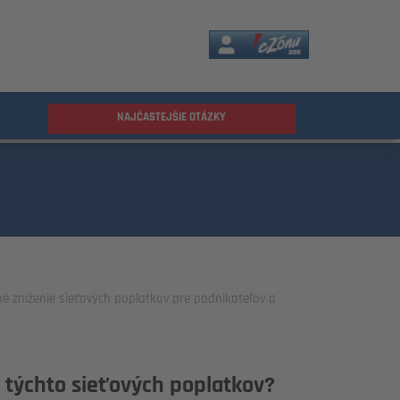
eZóna
NAJČASTEJŠIE OTÁZKY
é zníženie sieťových poplatkov pre podnikateľov a
 týchto sieťových poplatkov?