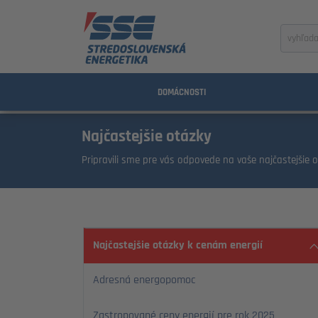
Zadajte
výraz
na
vyhľada
DOMÁCNOSTI
Najčastejšie otázky
Pripravili sme pre vás odpovede na vaše najčastejšie o
Najčastejšie otázky k cenám energií
Adresná energopomoc
Zastropované ceny energií pre rok 2025