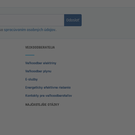
Odoslať
 so
spracúvaním osobných údajov
.
VEĽKOODBERATELIA
Veľkoodber elektriny
Veľkoodber plynu
E-služby
Energeticky efektívne riešenia
Kontakty pre veľkoodberateľov
NAJČASTEJŠIE OTÁZKY