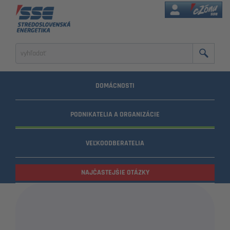
eZóna
Zadajte
výraz
na
vyhľadanie
DOMÁCNOSTI
PODNIKATELIA A ORGANIZÁCIE
VEĽKOODBERATELIA
NAJČASTEJŠIE OTÁZKY