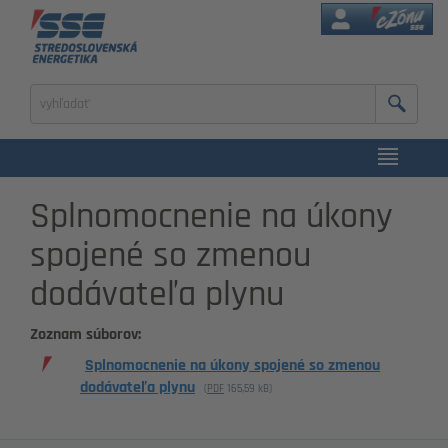
eZóna
Zadajte
výraz
na
vyhľadanie
Splnomocnenie na úkony
spojené so zmenou
dodávateľa plynu
Zoznam súborov:
Splnomocnenie na úkony spojené so zmenou
dodávateľa plynu
(
PDF
165,59 kB
)