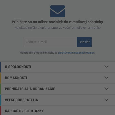
Prihláste sa na odber noviniek do e-mailovej schránky
Najaktuálnejšie dianie priamo vo vašej e-mailovej schránke
Zadajte
Odoslať
email
Odoslaním e-mailu súhlasíte so
spracúvaním osobných údajov
.
O SPOLOČNOSTI
DOMÁCNOSTI
PODNIKATELIA A ORGANIZÁCIE
VEĽKOODBERATELIA
NAJČASTEJŠIE OTÁZKY