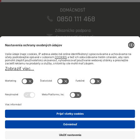
DOMÁCNOSŤ
0850 111 468
Zákaznícka podpora:
domacnosti@sse.sk
PODNIKATELIA
0850 123 555
Zákaznícka podpora:
podnikatelia@sse.sk
©
SSE a.s 2026 |
Mapa stránky
Sledujte nás na sociálnych sieťach: