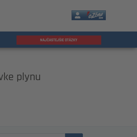
eZóna
NAJČASTEJŠIE OTÁZKY
vke plynu