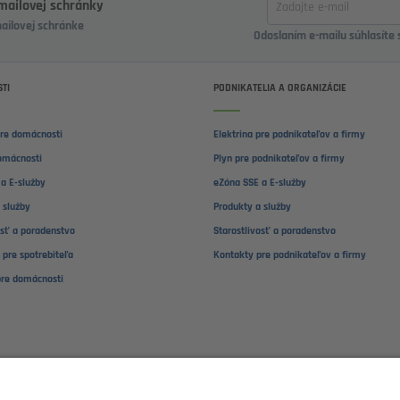
-mailovej schránky
email
mailovej schránke
Odoslaním e-mailu súhlasíte
TI
PODNIKATELIA A ORGANIZÁCIE
pre domácnosti
Elektrina pre podnikateľov a firmy
omácnosti
Plyn pre podnikateľov a firmy
a E-služby
eZóna SSE a E-služby
 služby
Produkty a služby
osť a poradenstvo
Starostlivosť a poradenstvo
 pre spotrebiteľa
Kontakty pre podnikateľov a firmy
pre domácnosti