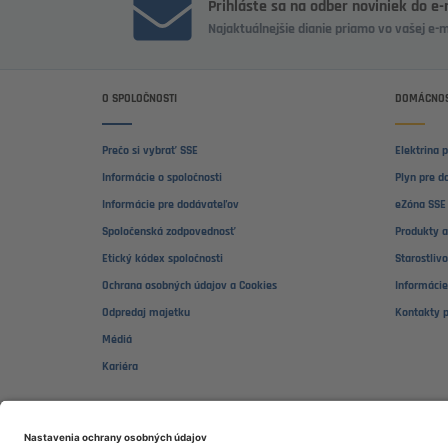
Prihláste sa na odber noviniek do e
Najaktuálnejšie dianie priamo vo vašej e-
O SPOLOČNOSTI
DOMÁCNOS
Prečo si vybrať SSE
Elektrina 
Informácie o spoločnosti
Plyn pre d
Informácie pre dodávateľov
eZóna SSE 
Spoločenská zodpovednosť
Produkty a
Etický kódex spoločnosti
Starostliv
Ochrana osobných údajov a Cookies
Informácie
Odpredaj majetku
Kontakty 
Médiá
Kariéra