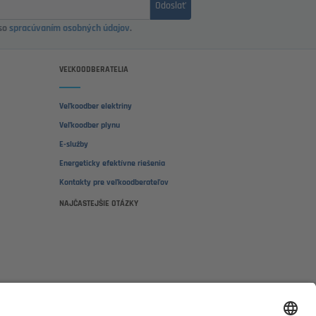
Odoslať
 so
spracúvaním osobných údajov
.
VEĽKOODBERATELIA
Veľkoodber elektriny
Veľkoodber plynu
E-služby
Energeticky efektívne riešenia
Kontakty pre veľkoodberateľov
NAJČASTEJŠIE OTÁZKY