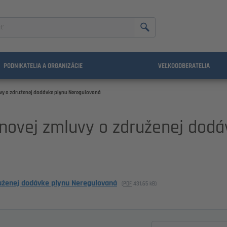
nie
PODNIKATELIA A ORGANIZÁCIE
VEĽKOODBERATELIA
uvy o združenej dodávke plynu Neregulovaná
 novej zmluvy o združenej dodá
ruženej dodávke plynu Neregulovaná
(
PDF
431,65 kB
)
Zadajte