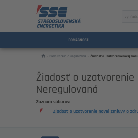
Zadajte
výraz
na
vyhľada
DOMÁCNOSTI
Podnikatelia a organizácie
Žiadosť o uzatvorenie novej zml
Žiadosť o uzatvorenie
Neregulovaná
Zoznam súborov:
Žiadosť o uzatvorenie novej zmluvy o zd