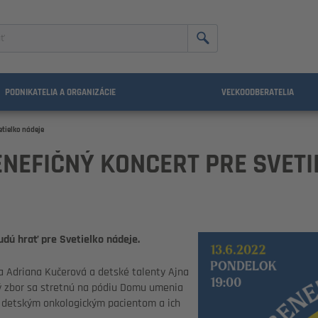
nie
PODNIKATELIA A ORGANIZÁCIE
VEĽKOODBERATELIA
etielko nádeje
NEFIČNÝ KONCERT PRE SVETI
udú hrať pre Svetielko nádeje.
 Adriana Kučerová a detské talenty Ajna
ý zbor sa stretnú na pódiu Domu umenia
je detským onkologickým pacientom a ich