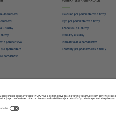
TI
PODNIKATELIA A ORGANIZÁCIE
pre domácnosti
Elektrina pre podnikateľov a firmy
omácnosti
Plyn pre podnikateľov a firmy
a E-služby
eZóna SSE a E-služby
 služby
Produkty a služby
osť a poradenstvo
Starostlivosť a poradenstvo
 pre spotrebiteľa
Kontakty pre podnikateľov a firmy
pre domácnosti
0850 111 468
PODNIKATEL
omacnosti@sse.sk
Zákaznícka podpo