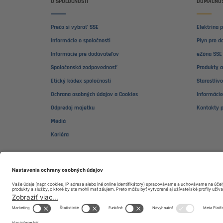
O SPOLOČNOSTI
DOMÁCNOS
Prečo si vybrať SSE
Elektrina 
Informácie o spoločnosti
Plyn pre d
Informácie pre dodávateľov
eZóna SSE 
Spoločenská zodpovednosť
Produkty a
Etický kódex spoločnosti
Starostliv
Ochrana osobných údajov a Cookies
Informácie
Odpredaj majetku
Kontakty 
Médiá
Kariéra
DOMÁCNOSŤ
Zákaznícka podpora:
d