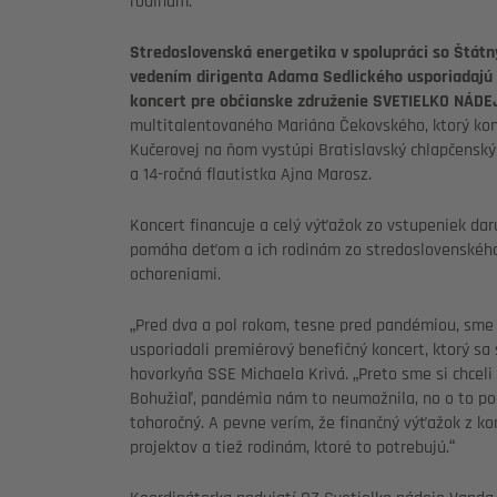
rodinám.
Stredoslovenská energetika v spolupráci so Štá
vedením dirigenta Adama Sedlického usporiadajú v
koncert pre občianske združenie
SVETIELKO NÁDE
multitalentovaného Mariána Čekovského, ktorý kon
Kučerovej
na ňom vystúpi
Bratislavský chlapčenský
a 14-ročná flautistka Ajna Marosz.
Koncert financuje a celý výťažok zo vstupeniek dar
pomáha deťom a ich rodinám zo stredoslovenského
ochoreniami.
„Pred dva a pol rokom, tesne pred pandémiou, sme 
usporiadali premiérový benefičný koncert, ktorý sa
hovorkyňa SSE Michaela Krivá. „Preto sme si chceli
Bohužiaľ, pandémia nám to neumožnila, no o to poct
tohoročný. A pevne verím, že finančný výťažok z ko
projektov a tiež rodinám, ktoré to potrebujú.“