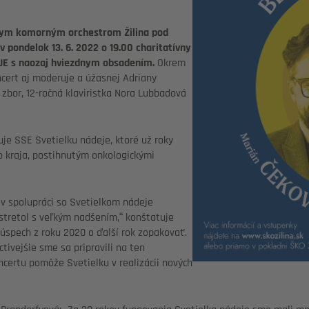
tnym komorným orchestrom Žilina pod
 pondelok 13. 6. 2022 o 19.00 charitatívny
JE
s naozaj hviezdnym obsadením.
Okrem
cert aj moderuje a úžasnej
Adriany
 zbor, 12-ročná klaviristka Nora Lubbadová
uje SSE Svetielku nádeje, ktoré už roky
 kraja, postihnutým onkologickými
v spolupráci so Svetielkom nádeje
 stretol s veľkým nadšením,“ konštatuje
 úspech z roku 2020 o ďalší rok zopakovať.
ivejšie sme sa pripravili na ten
ncertu pomôže Svetielku v realizácii nových