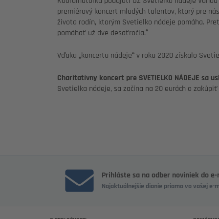
Koordinátorka podujatí OZ Svetielko nádeje Vanda 
premiérový koncert mladých talentov, ktorý pre nás
života rodín, ktorým Svetielko nádeje pomáha. Pre
pomáhať už dve desaťročia.“
Vďaka „koncertu nádeje“ v roku 2020 získalo Sveti
Charitatívny koncert pre SVETIELKO NÁDEJE sa usku
Svetielka nádeje, sa začína na 20 eurách a zakúpi
Prihláste sa na odber noviniek do e
Najaktuálnejšie dianie priamo vo vašej e-