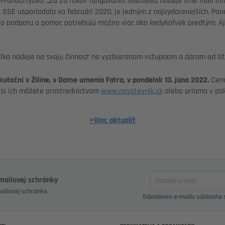
Prandorfyová: „Za 20 rokov fungovania Svetielka nádeje sme mali mn
 SSE usporiadala vo februári 2020, je jedným z najvydarenejších. Pan
to podporu a pomoc potrebujú možno viac ako kedykoľvek predtým. Aj
elko nádeje na svoju činnosť na vyzbieranom vstupnom a darom od Str
toční v Žiline, v Dome umenia Fatra, v pondelok 13. júna 2022.
Cena
ť si ich môžete prostredníctvom
www.navstevnik.sk
alebo priamo v po
>Viac aktualít
Zadajte
-mailovej schránky
email
mailovej schránke
Odoslaním e-mailu súhlasíte