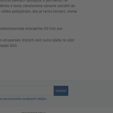
ožstvo pekných spoluprác a partnerov, no
démia a teraz zdražovanie výrazne zasiahli do
 vďaka podujatiam, ako je tento koncert, vieme
edoslovenskej energetiky 20-tisíc eur.
 vstupeniek, ktorých celá suma pôjde na účet
kladni ŠKO.
Odoslať
 so
spracúvaním osobných údajov
.