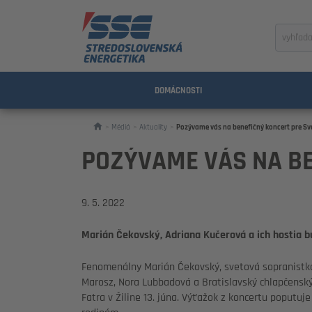
Zadajte
výraz
na
vyhľada
DOMÁCNOSTI
Médiá
Aktuality
Pozývame vás na benefičný koncert pre Sv
POZÝVAME VÁS NA BE
9. 5. 2022
Marián Čekovský, Adriana Kučerová a ich hostia b
Fenomenálny Marián Čekovský, svetová sopranistka
Marosz, Nora Lubbadová a Bratislavský chlapčensk
Fatra v Žiline 13. júna. Výťažok z koncertu poputu